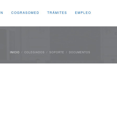
ÓN
COGRASOMED
TRÁMITES
EMPLEO
INICIO
/
COLEGIADOS
/
SOPORTE
/
DOCUMENTOS