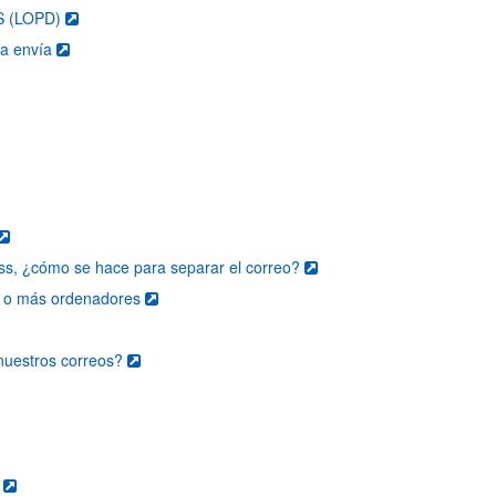
S (LOPD)
va envía
ss, ¿cómo se hace para separar el correo?
s o más ordenadores
nuestros correos?
r