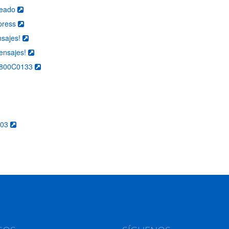
ueado
xpress
nsajes!
mensajes!
0x800C0133
003